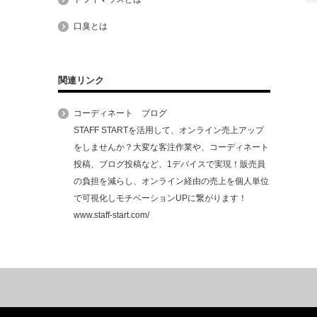
口臭とは
関連リンク
コーディネート ブログ
STAFF STARTを活用して、オンライン売上アップ
をしませんか？大変な客注作業や、コーディネート
投稿、ブログ投稿など、1デバイスで実現！販売員
の負担を減らし、オンライン経由の売上を個人単位
で可視化しモチベーションUPに繋がります！
www.staff-start.com/