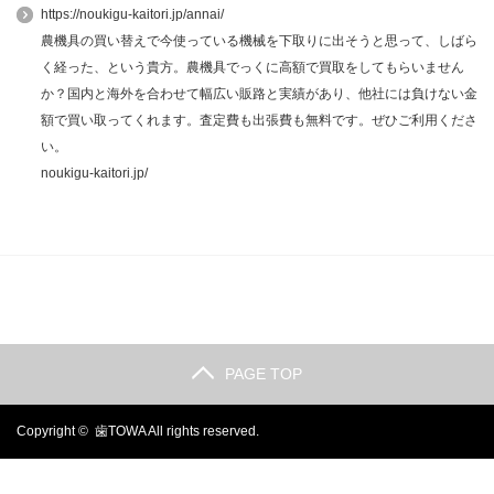
https://noukigu-kaitori.jp/annai/
農機具の買い替えで今使っている機械を下取りに出そうと思って、しばら
く経った、という貴方。農機具でっくに高額で買取をしてもらいません
か？国内と海外を合わせて幅広い販路と実績があり、他社には負けない金
額で買い取ってくれます。査定費も出張費も無料です。ぜひご利用くださ
い。
noukigu-kaitori.jp/
PAGE TOP
Copyright ©
歯TOWA
All rights reserved.