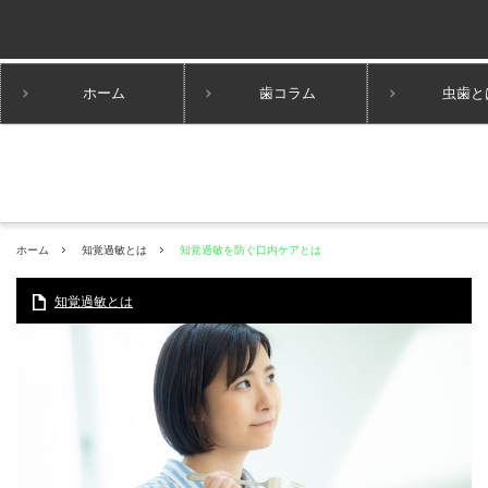
ホーム
歯コラム
虫歯と
ホーム
知覚過敏とは
知覚過敏を防ぐ口内ケアとは
知覚過敏とは